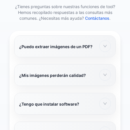
¿Tienes preguntas sobre nuestras funciones de tool?
Hemos recopilado respuestas a las consultas más
comunes. ¿Necesitas más ayuda?
Contáctanos
.
¿Puedo extraer imágenes de un PDF?
[object Object]
¡Sí! Nuestra herramienta puede extraer cada
imagen incrustada y guardarlas como JPGs
separados — de forma gratuita.
¿Mis imágenes perderán calidad?
[object Object]
No si no quieres que lo hagan. Elige la
resolución y compresión que se adapte a tus
necesidades.
¿Tengo que instalar software?
[object Object]
No. Todo sucede en línea, directamente en tu
navegador.