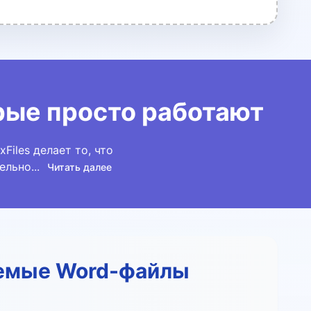
рые просто работают
iles делает то, что
льно...
Читать далее
уемые Word-файлы