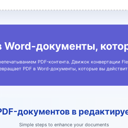
в Word-документы, кото
епечатыванием PDF-контента. Движок конвертации FlexF
ревращает PDF в Word-документы, которые вы действите
PDF-документов в редактир
Simple steps to enhance your documents