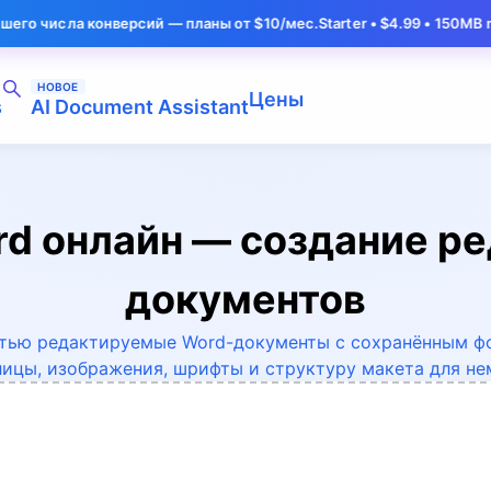
нверсий — планы от $10/мес.
Starter • $4.99 • 150MB max
Нужно обр
НОВОЕ
Цены
s
AI Document Assistant
rd онлайн — создание 
документов
тью редактируемые Word-документы с сохранённым ф
лицы, изображения, шрифты и структуру макета для не