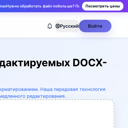
аботать файл побольше? Повышайте тариф для больших лимитов и
Посмотреть цены
Русский
Войти
редактируемых DOCX-
орматированием. Наша передовая технология
медленного редактирования.