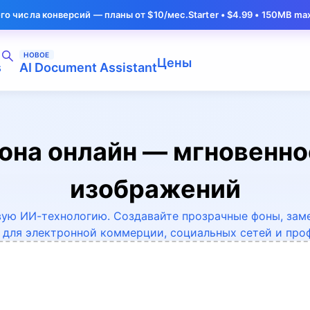
нверсий — планы от $10/мес.
Starter • $4.99 • 150MB max
Нужно обр
НОВОЕ
Цены
s
AI Document Assistant
она онлайн — мгновенно
изображений
вую ИИ-технологию. Создавайте прозрачные фоны, за
 для электронной коммерции, социальных сетей и про